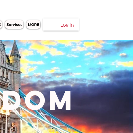
Log In
S
Services
MORE
GDOM