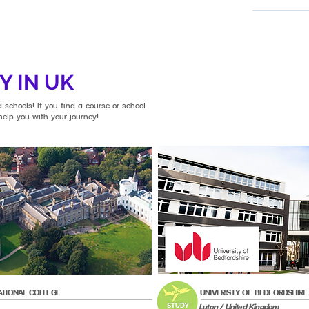
Sessional E
Didn't mee
เพิ่มทักษะ
English re
ระดับมหาวิ
can enroll 
ทักษะภาษา
program to
เป็นประจำ
get accept
Y IN UK
สำเร็จในร
OR You ca
 schools! If you find a course or school
Assessment
elp you with your journey!
pass the a
automatical
into your 
The assess
70-minutes
alternativ
informatio
how to pass
ATIONAL COLLEGE
UNIVERISTY OF BEDFORDSHIRE
Luton / United Kingdom