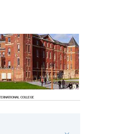
on Management •BSc (Hons) Human
) •BSc (Hons) Human Resource
ons) International Business •BSc
s with Marketing •BSc (Hons)
ng •BSc (Hons) International
ement •BSc (Hons) Marketing •BSc
ion & Airport Management •BSc
 •BSc (Hons) Marketing with Tourism
lectronic Engineering •BEng
& Network Engineering •BEng (Hons)
g (Hons) Mechanical Engineering
 •BSc (Hons) Artificial Intelligence
ware Engineering •BSc (Hons)
TERNATIONAL COLLEGE
s •BSc (Hons) Business Information
tion Technology •BSc (Hons)
Computer Networking •BSc (Hons)
ual Effects •BSc (Hons) Computer