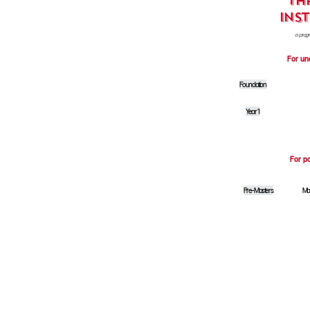
th
Ins
a progr
For un
Foundation
Under-grad
Year 1
For p
Post-grad
Pre-Masters
Ma