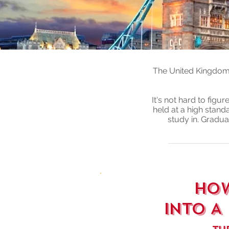
The United Kingdom i
It's not hard to figu
held at a high stan
study in. Gradu
HOW
INTO
A