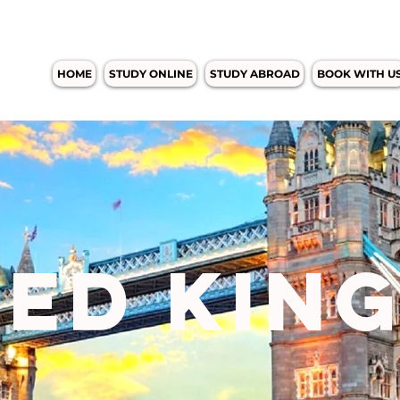
HOME
STUDY ONLINE
STUDY ABROAD
BOOK WITH U
TED KIN