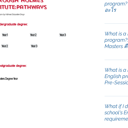
rough Holmes
program? 
titute:Pathways
อะไร
am by Holmes Education Group
โปรแกรมพื้น
dergraduate degree:
คุณสมบัติใ
What is a
Year 1
Year 2
Year 3
มหาวิทยาล
program?:
Institute: 
Masters ค
Year 2
Year 3
ฐานพร้อมวี
หลังจากเรีย
โปรแกรม Pr
รับรองอัตโนม
ostgraduate degree:
ไม่ได้จบกา
What is a
เหลือในสาขา
ราชอาณาจัก
English p
sters Degree Year
มหาวิทยาลัย
Pre-Sessio
โปรแกรมนี้ผ
เวลาเรียน 1
โรงเรียนพัธ
พันธมิตร HIP
คุณสมบัติด
What if I 
ระดับปริญญ
จากทั่วโลก
school's 
ไป
อังกฤษของค
requireme
เข้าเรียนโ