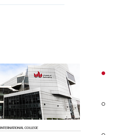
nglish ผ่าน HIP ตอนนี้! จะช่วย
t your chosen school's
ภาษาของคุณก่อนเข้าเรียนใน
quirement? Don't worry! You
ทยาลัย คุณสามารถมั่นใจใน
in a Pre-Sessional English
อังกฤษของคุณจากการฝึกฝน
 improve your English and
และพร้อมที่จะประสบความ
ed into your dream school!
ะดับปริญญาในอนาคต
n take the Holmes Language
 (HLA) for FREE and if you
ssessment, you are
ly eligible for direct entry
chosen HIP Partner school!
ment is done online and is
 long. The HLA is an
e to UKVI/IELTS. For more
n on how to take the HLA and
 the assessment, click here.
 INTERNATIONAL COLLEGE